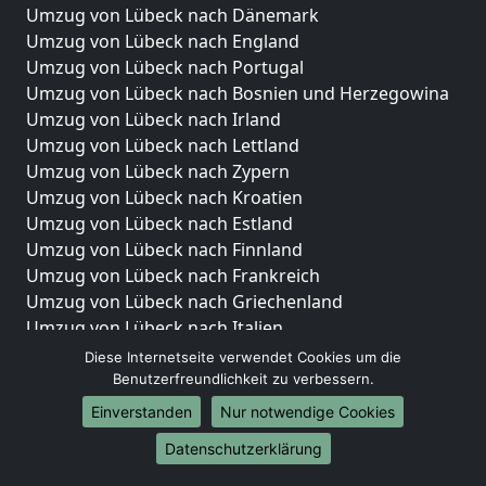
Umzug von Lübeck nach Dänemark
Umzug von Lübeck nach England
Umzug von Lübeck nach Portugal
Umzug von Lübeck nach Bosnien und Herzegowina
Umzug von Lübeck nach Irland
Umzug von Lübeck nach Lettland
Umzug von Lübeck nach Zypern
Umzug von Lübeck nach Kroatien
Umzug von Lübeck nach Estland
Umzug von Lübeck nach Finnland
Umzug von Lübeck nach Frankreich
Umzug von Lübeck nach Griechenland
Umzug von Lübeck nach Italien
Umzug von Lübeck nach Liechtenstein
Diese Internetseite verwendet Cookies um die
Umzug von Lübeck nach Luxemburg
Benutzerfreundlichkeit zu verbessern.
Umzug von Lübeck nach Niederlande
Einverstanden
Nur notwendige Cookies
Umzug von Lübeck nach Norwegen
Datenschutzerklärung
Umzüge-Deutschlandweit