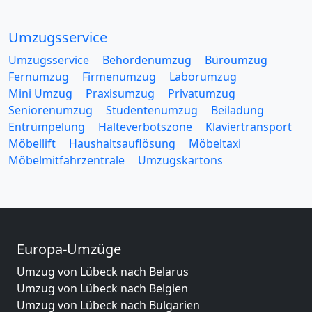
Umzugsservice
Umzugsservice
Behördenumzug
Büroumzug
Fernumzug
Firmenumzug
Laborumzug
Mini Umzug
Praxisumzug
Privatumzug
Seniorenumzug
Studentenumzug
Beiladung
Entrümpelung
Halteverbotszone
Klaviertransport
Möbellift
Haushaltsauflösung
Möbeltaxi
Möbelmitfahrzentrale
Umzugskartons
Europa-Umzüge
Umzug von Lübeck nach Belarus
Umzug von Lübeck nach Belgien
Umzug von Lübeck nach Bulgarien