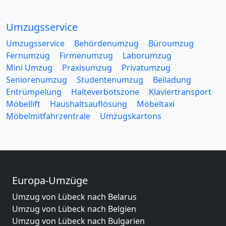
Umzugsservice
Umzugsservice
Behördenumzug
Büroumzug
Fernumzug
Firmenumzug
Laborumzug
Mini Umzug
Praxisumzug
Privatumzug
Seniorenumzug
Studentenumzug
Beiladung
Entrümpelung
Halteverbotszone
Klaviertransport
Möbellift
Haushaltsauflösung
Möbeltaxi
Möbelmitfahrzentrale
Umzugskartons
Europa-Umzüge
Umzug von Lübeck nach Belarus
Umzug von Lübeck nach Belgien
Umzug von Lübeck nach Bulgarien