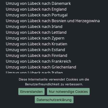
Umzug von Lübeck nach Dänemark
Umzug von Lübeck nach England
Umzug von Lübeck nach Portugal
Umzug von Lübeck nach Bosnien und Herzegowina
Umzug von Lübeck nach Irland
Umzug von Lübeck nach Lettland
Umzug von Lübeck nach Zypern
Umzug von Lübeck nach Kroatien
Umzug von Lübeck nach Estland
Umzug von Lübeck nach Finnland
Umzug von Lübeck nach Frankreich
Umzug von Lübeck nach Griechenland
Umzug von Lübeck nach Italien
Umzug von Lübeck nach Liechtenstein
Diese Internetseite verwendet Cookies um die
Umzug von Lübeck nach Luxemburg
Benutzerfreundlichkeit zu verbessern.
Umzug von Lübeck nach Niederlande
Einverstanden
Nur notwendige Cookies
Umzug von Lübeck nach Norwegen
Datenschutzerklärung
Umzüge-Deutschlandweit