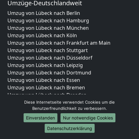
Umzüge-Deutschlandweit
Umzug von Lübeck nach Berlin
Umzug von Lübeck nach Hamburg
Umzug von Lübeck nach München
Umzug von Lübeck nach Köln
Umzug von Lübeck nach Frankfurt am Main
Umzug von Lübeck nach Stuttgart
Umzug von Lübeck nach Düsseldorf
Umzug von Lübeck nach Leipzig
Umzug von Lübeck nach Dortmund
Umzug von Lübeck nach Essen
Umzug von Lübeck nach Bremen
Umzug von Lübeck nach Dresden
Umzug von Lübeck nach Hannover
Diese Internetseite verwendet Cookies um die
Benutzerfreundlichkeit zu verbessern.
Umzug von Lübeck nach Nürnberg
Umzug von Lübeck nach Duisburg
Einverstanden
Nur notwendige Cookies
Umzug von Lübeck nach Bochum
Datenschutzerklärung
Umzug von Lübeck nach Wuppertal