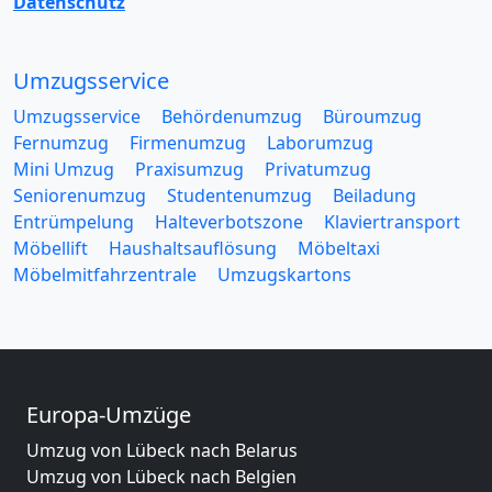
Datenschutz
Umzugsservice
Umzugsservice
Behördenumzug
Büroumzug
Fernumzug
Firmenumzug
Laborumzug
Mini Umzug
Praxisumzug
Privatumzug
Seniorenumzug
Studentenumzug
Beiladung
Entrümpelung
Halteverbotszone
Klaviertransport
Möbellift
Haushaltsauflösung
Möbeltaxi
Möbelmitfahrzentrale
Umzugskartons
Europa-Umzüge
Umzug von Lübeck nach Belarus
Umzug von Lübeck nach Belgien