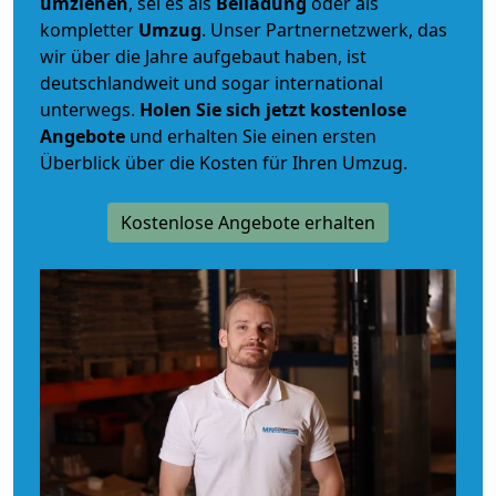
umziehen
, sei es als
Beiladung
oder als
kompletter
Umzug
. Unser Partnernetzwerk, das
wir über die Jahre aufgebaut haben, ist
deutschlandweit und sogar international
unterwegs.
Holen Sie sich jetzt kostenlose
Angebote
und erhalten Sie einen ersten
Überblick über die Kosten für Ihren Umzug.
Kostenlose Angebote erhalten