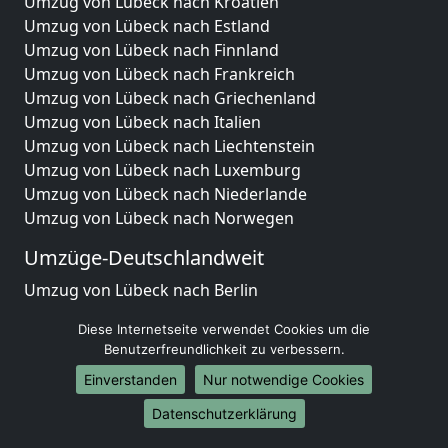
Umzug von Lübeck nach Kroatien
Umzug von Lübeck nach Estland
Umzug von Lübeck nach Finnland
Umzug von Lübeck nach Frankreich
Umzug von Lübeck nach Griechenland
Umzug von Lübeck nach Italien
Umzug von Lübeck nach Liechtenstein
Umzug von Lübeck nach Luxemburg
Umzug von Lübeck nach Niederlande
Umzug von Lübeck nach Norwegen
Umzüge-Deutschlandweit
Umzug von Lübeck nach Berlin
Umzug von Lübeck nach Hamburg
Diese Internetseite verwendet Cookies um die
Umzug von Lübeck nach München
Benutzerfreundlichkeit zu verbessern.
Umzug von Lübeck nach Köln
Einverstanden
Nur notwendige Cookies
Umzug von Lübeck nach Frankfurt am Main
Umzug von Lübeck nach Stuttgart
Datenschutzerklärung
Umzug von Lübeck nach Düsseldorf