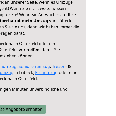
erk
an unserer Seite, wenn es Umzüge
eht! Wenn Sie nicht weiterwissen –
ng für Sie! Wenn Sie Antworten auf Ihre
 überhaupt mein Umzug
von Lübeck
n Sie sie uns, denn wir haben immer die
Fragen parat.
eck nach Osterfeld oder ein
sterfeld,
wir helfen
, damit Sie
umziehen können.
enumzug
,
Seniorenumzug
,
Tresor
– &
numzug
in Lübeck,
Fernumzug
oder eine
ck nach Osterfeld.
nigen Minuten unverbindliche und
se Angebote erhalten