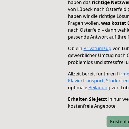
haben das
richtige Netzw
von Lübeck nach Osterfeld g
haben wir die richtige Lösu
Fragen wollen,
was kostet
nach Osterfeld – dann wähle
passende Antwort auf Ihre 
Ob ein
Privatumzug
von Lüb
gewerblicher Umzug nach O
problemlos und stressfrei 
Allzeit bereit für Ihren
Firm
Klaviertransport
,
Studente
optimale
Beiladung
von Lübe
Erhalten Sie jetzt
in nur we
kostenfreie Angebote.
Kostenlo