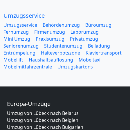
Umzugsservice
Umzugsservice
Behördenumzug
Büroumzug
Fernumzug
Firmenumzug
Laborumzug
Mini Umzug
Praxisumzug
Privatumzug
Seniorenumzug
Studentenumzug
Beiladung
Entrümpelung
Halteverbotszone
Klaviertransport
Möbellift
Haushaltsauflösung
Möbeltaxi
Möbelmitfahrzentrale
Umzugskartons
Europa-Umzüge
Umzug von Lübeck nach Belarus
Umzug von Lübeck nach Belgien
Umzug von Lübeck nach Bulgarien