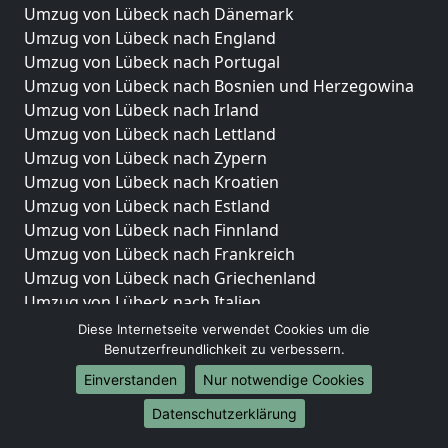
Umzug von Lübeck nach Dänemark
Umzug von Lübeck nach England
Umzug von Lübeck nach Portugal
Umzug von Lübeck nach Bosnien und Herzegowina
Umzug von Lübeck nach Irland
Umzug von Lübeck nach Lettland
Umzug von Lübeck nach Zypern
Umzug von Lübeck nach Kroatien
Umzug von Lübeck nach Estland
Umzug von Lübeck nach Finnland
Umzug von Lübeck nach Frankreich
Umzug von Lübeck nach Griechenland
Umzug von Lübeck nach Italien
Umzug von Lübeck nach Liechtenstein
Diese Internetseite verwendet Cookies um die
Umzug von Lübeck nach Luxemburg
Benutzerfreundlichkeit zu verbessern.
Umzug von Lübeck nach Niederlande
Einverstanden
Nur notwendige Cookies
Umzug von Lübeck nach Norwegen
Datenschutzerklärung
Umzüge-Deutschlandweit