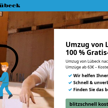
übeck
Umzug von 
100 % Grati
Umzug von Lübeck na
Umzüge ab 63€ – Koste
✓
Wir helfen Ihne
✓
Schnell & unverb
✓
Finden Sie das 
blitzschnell ko