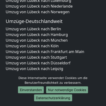
Umzug von Lübeck nach Luxemburg
Umzug von Lübeck nach Niederlande
Umzug von Lübeck nach Norwegen
Umzüge-Deutschlandweit
Umzug von Lübeck nach Berlin
Umzug von Lübeck nach Hamburg
Umzug von Lübeck nach München
Umzug von Lübeck nach Köln
Umzug von Lübeck nach Frankfurt am Main
Umzug von Lübeck nach Stuttgart
Umzug von Lübeck nach Düsseldorf
Umzug von Lübeck nach Leipzig
Umzug von Lübeck nach Dortmund
Diese Internetseite verwendet Cookies um die
Umzug von Lübeck nach Essen
Benutzerfreundlichkeit zu verbessern.
Umzug von Lübeck nach Bremen
Einverstanden
Nur notwendige Cookies
Umzug von Lübeck nach Dresden
Umzug von Lübeck nach Hannover
Datenschutzerklärung
Umzug von Lübeck nach Nürnberg