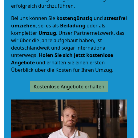
erfolgreich durchzuführen.
Bei uns können Sie
kostengünstig
und
stressfrei
umziehen
, sei es als
Beiladung
oder als
kompletter
Umzug
. Unser Partnernetzwerk, das
wir über die Jahre aufgebaut haben, ist
deutschlandweit und sogar international
unterwegs.
Holen Sie sich jetzt kostenlose
Angebote
und erhalten Sie einen ersten
Überblick über die Kosten für Ihren Umzug.
Kostenlose Angebote erhalten