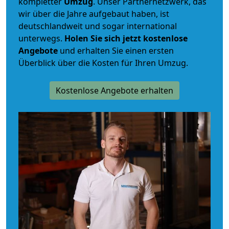
kompletter
Umzug
. Unser Partnernetzwerk, das
wir über die Jahre aufgebaut haben, ist
deutschlandweit und sogar international
unterwegs.
Holen Sie sich jetzt kostenlose
Angebote
und erhalten Sie einen ersten
Überblick über die Kosten für Ihren Umzug.
Kostenlose Angebote erhalten