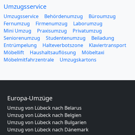
Umzugsservice
Umzugsservice
Behördenumzug
Büroumzug
Fernumzug
Firmenumzug
Laborumzug
Mini Umzug
Praxisumzug
Privatumzug
Seniorenumzug
Studentenumzug
Beiladung
Entrümpelung
Halteverbotszone
Klaviertransport
Möbellift
Haushaltsauflösung
Möbeltaxi
Möbelmitfahrzentrale
Umzugskartons
Europa-Umzüge
Umzug von Lübeck nach Belarus
Umzug von Lübeck nach Belgien
Umzug von Lübeck nach Bulgarien
Umzug von Lübeck nach Dänemark