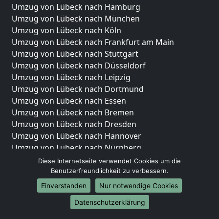
Umzug von Lübeck nach Hamburg
Umzug von Lübeck nach München
Umzug von Lübeck nach Köln
Umzug von Lübeck nach Frankfurt am Main
Umzug von Lübeck nach Stuttgart
Umzug von Lübeck nach Düsseldorf
Umzug von Lübeck nach Leipzig
Umzug von Lübeck nach Dortmund
Umzug von Lübeck nach Essen
Umzug von Lübeck nach Bremen
Umzug von Lübeck nach Dresden
Umzug von Lübeck nach Hannover
Umzug von Lübeck nach Nürnberg
Umzug von Lübeck nach Duisburg
Diese Internetseite verwendet Cookies um die
Umzug von Lübeck nach Bochum
Benutzerfreundlichkeit zu verbessern.
Umzug von Lübeck nach Wuppertal
Einverstanden
Nur notwendige Cookies
Umzug von Lübeck nach Bielefeld
Datenschutzerklärung
Umzug von Lübeck nach Bonn
Umzug von Lübeck nach Münster