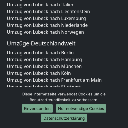
Umzug von Lübeck nach Italien
Umzug von Lübeck nach Liechtenstein
Umzug von Lübeck nach Luxemburg
Umzug von Lübeck nach Niederlande
Umzug von Lübeck nach Norwegen
Umzüge-Deutschlandweit
Umzug von Lübeck nach Berlin
Umzug von Lübeck nach Hamburg
Umzug von Lübeck nach München
Umzug von Lübeck nach Köln
Umzug von Lübeck nach Frankfurt am Main
Umzug von Lübeck nach Stuttgart
Umzug von Lübeck nach Düsseldorf
Diese Internetseite verwendet Cookies um die
Umzug von Lübeck nach Leipzig
Benutzerfreundlichkeit zu verbessern.
Umzug von Lübeck nach Dortmund
Einverstanden
Nur notwendige Cookies
Umzug von Lübeck nach Essen
Datenschutzerklärung
Umzug von Lübeck nach Bremen
Umzug von Lübeck nach Dresden