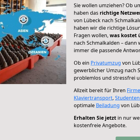
Sie wollen umziehen? Ob um
haben das
richtige Netzw
von Lübeck nach Schmalkald
haben wir die richtige Lösu
Fragen wollen,
was kostet
nach Schmalkalden – dann w
immer die passende Antwort
Ob ein
Privatumzug
von Lüb
gewerblicher Umzug nach 
problemlos und stressfrei 
Allzeit bereit für Ihren
Firm
Klaviertransport
,
Studente
optimale
Beiladung
von Lüb
Erhalten Sie jetzt
in nur we
kostenfreie Angebote.