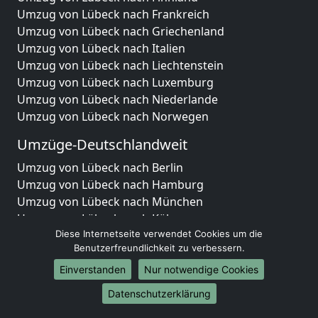
Umzug von Lübeck nach Frankreich
Umzug von Lübeck nach Griechenland
Umzug von Lübeck nach Italien
Umzug von Lübeck nach Liechtenstein
Umzug von Lübeck nach Luxemburg
Umzug von Lübeck nach Niederlande
Umzug von Lübeck nach Norwegen
Umzüge-Deutschlandweit
Umzug von Lübeck nach Berlin
Umzug von Lübeck nach Hamburg
Umzug von Lübeck nach München
Umzug von Lübeck nach Köln
Umzug von Lübeck nach Frankfurt am Main
Diese Internetseite verwendet Cookies um die
Benutzerfreundlichkeit zu verbessern.
Umzug von Lübeck nach Stuttgart
Umzug von Lübeck nach Düsseldorf
Einverstanden
Nur notwendige Cookies
Umzug von Lübeck nach Leipzig
Datenschutzerklärung
Umzug von Lübeck nach Dortmund