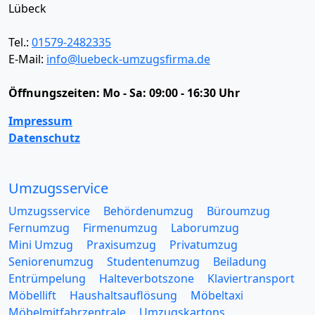
Lübeck
Tel.:
01579-2482335
E-Mail:
info@luebeck-umzugsfirma.de
Öffnungszeiten:
Mo - Sa: 09:00 - 16:30 Uhr
Impressum
Datenschutz
Umzugsservice
Umzugsservice
Behördenumzug
Büroumzug
Fernumzug
Firmenumzug
Laborumzug
Mini Umzug
Praxisumzug
Privatumzug
Seniorenumzug
Studentenumzug
Beiladung
Entrümpelung
Halteverbotszone
Klaviertransport
Möbellift
Haushaltsauflösung
Möbeltaxi
Möbelmitfahrzentrale
Umzugskartons