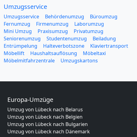
Umzugsservice
Umzugsservice
Behördenumzug
Büroumzug
Fernumzug
Firmenumzug
Laborumzug
Mini Umzug
Praxisumzug
Privatumzug
Seniorenumzug
Studentenumzug
Beiladung
Entrümpelung
Halteverbotszone
Klaviertransport
Möbellift
Haushaltsauflösung
Möbeltaxi
Möbelmitfahrzentrale
Umzugskartons
Europa-Umzüge
Umzug von Lübeck nach Belarus
Umzug von Lübeck nach Belgien
Umzug von Lübeck nach Bulgarien
Umzug von Lübeck nach Dänemark