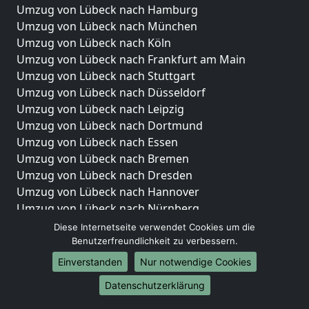
Umzug von Lübeck nach Hamburg
Umzug von Lübeck nach München
Umzug von Lübeck nach Köln
Umzug von Lübeck nach Frankfurt am Main
Umzug von Lübeck nach Stuttgart
Umzug von Lübeck nach Düsseldorf
Umzug von Lübeck nach Leipzig
Umzug von Lübeck nach Dortmund
Umzug von Lübeck nach Essen
Umzug von Lübeck nach Bremen
Umzug von Lübeck nach Dresden
Umzug von Lübeck nach Hannover
Umzug von Lübeck nach Nürnberg
Umzug von Lübeck nach Duisburg
Diese Internetseite verwendet Cookies um die
Umzug von Lübeck nach Bochum
Benutzerfreundlichkeit zu verbessern.
Umzug von Lübeck nach Wuppertal
Einverstanden
Nur notwendige Cookies
Umzug von Lübeck nach Bielefeld
Datenschutzerklärung
Umzug von Lübeck nach Bonn
Umzug von Lübeck nach Münster