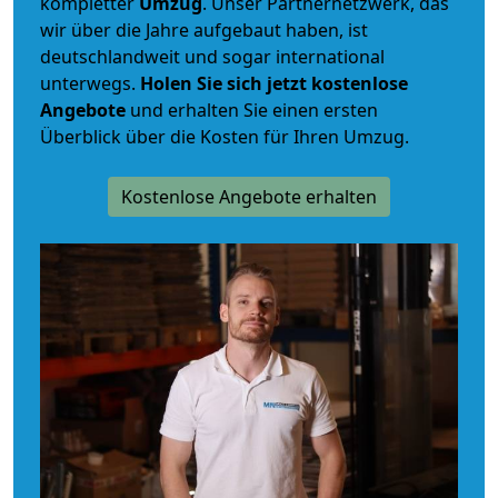
kompletter
Umzug
. Unser Partnernetzwerk, das
wir über die Jahre aufgebaut haben, ist
deutschlandweit und sogar international
unterwegs.
Holen Sie sich jetzt kostenlose
Angebote
und erhalten Sie einen ersten
Überblick über die Kosten für Ihren Umzug.
Kostenlose Angebote erhalten