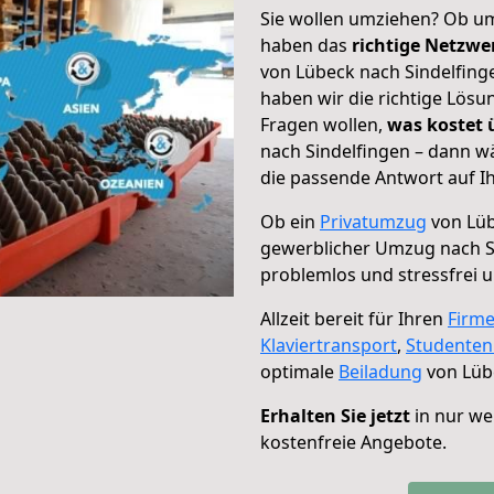
Sie wollen umziehen? Ob um
haben das
richtige Netzw
von Lübeck nach Sindelfinge
haben wir die richtige Lösu
Fragen wollen,
was kostet
nach Sindelfingen – dann w
die passende Antwort auf Ih
Ob ein
Privatumzug
von Lüb
gewerblicher Umzug nach S
problemlos und stressfrei 
Allzeit bereit für Ihren
Firm
Klaviertransport
,
Studente
optimale
Beiladung
von Lübe
Erhalten Sie jetzt
in nur we
kostenfreie Angebote.