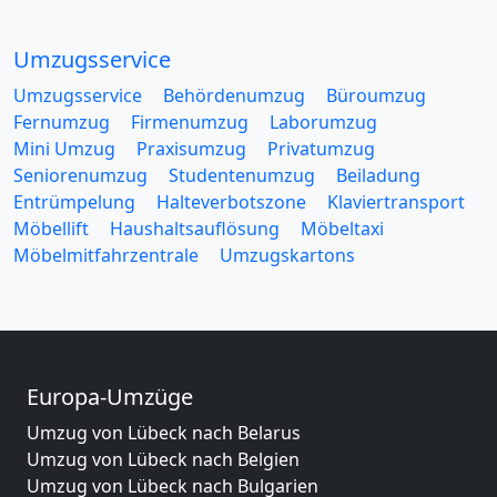
Umzugsservice
Umzugsservice
Behördenumzug
Büroumzug
Fernumzug
Firmenumzug
Laborumzug
Mini Umzug
Praxisumzug
Privatumzug
Seniorenumzug
Studentenumzug
Beiladung
Entrümpelung
Halteverbotszone
Klaviertransport
Möbellift
Haushaltsauflösung
Möbeltaxi
Möbelmitfahrzentrale
Umzugskartons
Europa-Umzüge
Umzug von Lübeck nach Belarus
Umzug von Lübeck nach Belgien
Umzug von Lübeck nach Bulgarien