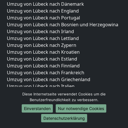
Umzug von Lübeck nach Dänemark
Umzug von Lübeck nach England
Umzug von Lübeck nach Portugal
Umzug von Lübeck nach Bosnien und Herzegowina
Umzug von Lübeck nach Irland
Umzug von Lübeck nach Lettland
Umzug von Lübeck nach Zypern
Umzug von Lübeck nach Kroatien
Umzug von Lübeck nach Estland
Umzug von Lübeck nach Finnland
Umzug von Lübeck nach Frankreich
Umzug von Lübeck nach Griechenland
Umzug von Lübeck nach Italien
Umzug von Lübeck nach Liechtenstein
Diese Internetseite verwendet Cookies um die
Umzug von Lübeck nach Luxemburg
Benutzerfreundlichkeit zu verbessern.
Umzug von Lübeck nach Niederlande
Einverstanden
Nur notwendige Cookies
Umzug von Lübeck nach Norwegen
Datenschutzerklärung
Umzüge-Deutschlandweit