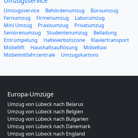
Umzugsservice
Umzugsservice
Behördenumzug
Büroumzug
Fernumzug
Firmenumzug
Laborumzug
Mini Umzug
Praxisumzug
Privatumzug
Seniorenumzug
Studentenumzug
Beiladung
Entrümpelung
Halteverbotszone
Klaviertransport
Möbellift
Haushaltsauflösung
Möbeltaxi
Möbelmitfahrzentrale
Umzugskartons
Europa-Umzüge
Umzug von Lübeck nach Belarus
Umzug von Lübeck nach Belgien
Umzug von Lübeck nach Bulgarien
Umzug von Lübeck nach Dänemark
Umzug von Lübeck nach England