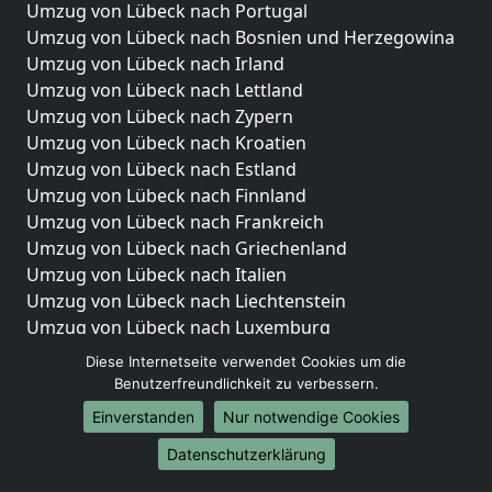
Umzug von Lübeck nach Portugal
Umzug von Lübeck nach Bosnien und Herzegowina
Umzug von Lübeck nach Irland
Umzug von Lübeck nach Lettland
Umzug von Lübeck nach Zypern
Umzug von Lübeck nach Kroatien
Umzug von Lübeck nach Estland
Umzug von Lübeck nach Finnland
Umzug von Lübeck nach Frankreich
Umzug von Lübeck nach Griechenland
Umzug von Lübeck nach Italien
Umzug von Lübeck nach Liechtenstein
Umzug von Lübeck nach Luxemburg
Umzug von Lübeck nach Niederlande
Diese Internetseite verwendet Cookies um die
Umzug von Lübeck nach Norwegen
Benutzerfreundlichkeit zu verbessern.
Einverstanden
Nur notwendige Cookies
Umzüge-Deutschlandweit
Datenschutzerklärung
Umzug von Lübeck nach Berlin
Umzug von Lübeck nach Hamburg