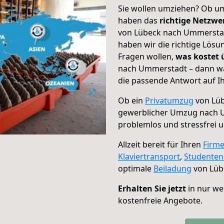
Sie wollen umziehen? Ob um
haben das
richtige Netzw
von Lübeck nach Ummerstadt
haben wir die richtige Lösu
Fragen wollen,
was kostet
nach Ummerstadt – dann wä
die passende Antwort auf Ih
Ob ein
Privatumzug
von Lüb
gewerblicher Umzug nach 
problemlos und stressfrei 
Allzeit bereit für Ihren
Firm
Klaviertransport
,
Studente
optimale
Beiladung
von Lüb
Erhalten Sie jetzt
in nur we
kostenfreie Angebote.