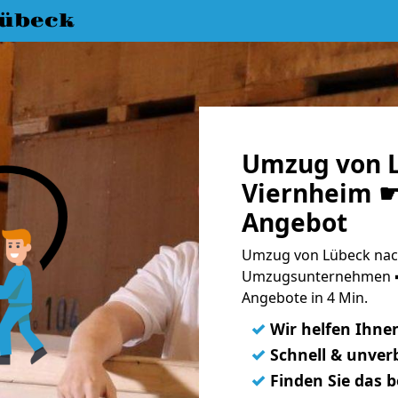
übeck
Umzug von 
Viernheim ☛ 
Angebot
Umzug von Lübeck nach
Umzugsunternehmen ➨
Angebote in 4 Min.
✓
Wir helfen Ihne
✓
Schnell & unverb
✓
Finden Sie das 