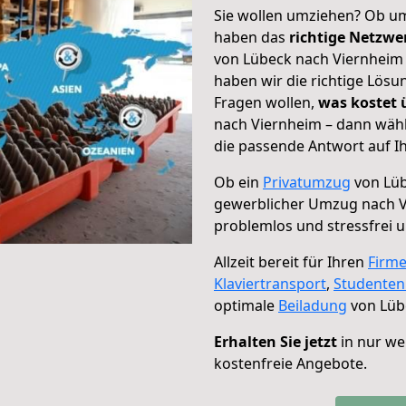
Sie wollen umziehen? Ob um
haben das
richtige Netzw
von Lübeck nach Viernheim 
haben wir die richtige Lösu
Fragen wollen,
was kostet
nach Viernheim – dann wähl
die passende Antwort auf Ih
Ob ein
Privatumzug
von Lüb
gewerblicher Umzug nach 
problemlos und stressfrei 
Allzeit bereit für Ihren
Firm
Klaviertransport
,
Studente
optimale
Beiladung
von Lüb
Erhalten Sie jetzt
in nur we
kostenfreie Angebote.