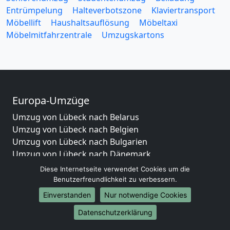
Entrümpelung
Halteverbotszone
Klaviertransport
Möbellift
Haushaltsauflösung
Möbeltaxi
Möbelmitfahrzentrale
Umzugskartons
Europa-Umzüge
Umzug von Lübeck nach Belarus
Umzug von Lübeck nach Belgien
Umzug von Lübeck nach Bulgarien
Umzug von Lübeck nach Dänemark
Umzug von Lübeck nach England
Diese Internetseite verwendet Cookies um die
Umzug von Lübeck nach Portugal
Benutzerfreundlichkeit zu verbessern.
Umzug von Lübeck nach Bosnien und Herzegowina
Einverstanden
Nur notwendige Cookies
Umzug von Lübeck nach Irland
Datenschutzerklärung
Umzug von Lübeck nach Lettland
Umzug von Lübeck nach Zypern