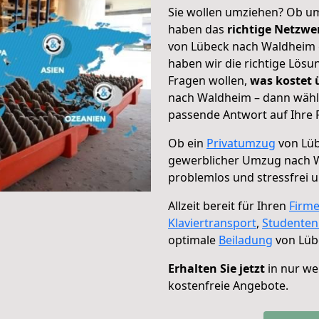
Sie wollen umziehen? Ob um
haben das
richtige Netzw
von Lübeck nach Waldheim g
haben wir die richtige Lösu
Fragen wollen,
was kostet
nach Waldheim – dann wähle
passende Antwort auf Ihre 
Ob ein
Privatumzug
von Lüb
gewerblicher Umzug nach 
problemlos und stressfrei 
Allzeit bereit für Ihren
Firm
Klaviertransport
,
Studente
optimale
Beiladung
von Lüb
Erhalten Sie jetzt
in nur we
kostenfreie Angebote.