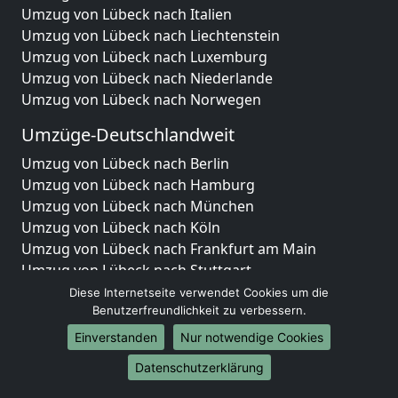
Umzug von Lübeck nach Italien
Umzug von Lübeck nach Liechtenstein
Umzug von Lübeck nach Luxemburg
Umzug von Lübeck nach Niederlande
Umzug von Lübeck nach Norwegen
Umzüge-Deutschlandweit
Umzug von Lübeck nach Berlin
Umzug von Lübeck nach Hamburg
Umzug von Lübeck nach München
Umzug von Lübeck nach Köln
Umzug von Lübeck nach Frankfurt am Main
Umzug von Lübeck nach Stuttgart
Umzug von Lübeck nach Düsseldorf
Diese Internetseite verwendet Cookies um die
Umzug von Lübeck nach Leipzig
Benutzerfreundlichkeit zu verbessern.
Umzug von Lübeck nach Dortmund
Einverstanden
Nur notwendige Cookies
Umzug von Lübeck nach Essen
Datenschutzerklärung
Umzug von Lübeck nach Bremen
Umzug von Lübeck nach Dresden