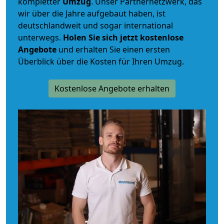
kompletter
Umzug
. Unser Partnernetzwerk, das
wir über die Jahre aufgebaut haben, ist
deutschlandweit und sogar international
unterwegs.
Holen Sie sich jetzt kostenlose
Angebote
und erhalten Sie einen ersten
Überblick über die Kosten für Ihren Umzug.
Kostenlose Angebote erhalten