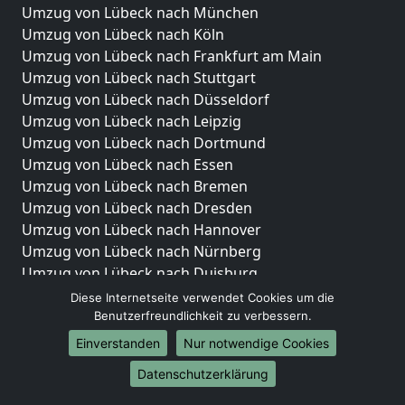
Umzug von Lübeck nach München
Umzug von Lübeck nach Köln
Umzug von Lübeck nach Frankfurt am Main
Umzug von Lübeck nach Stuttgart
Umzug von Lübeck nach Düsseldorf
Umzug von Lübeck nach Leipzig
Umzug von Lübeck nach Dortmund
Umzug von Lübeck nach Essen
Umzug von Lübeck nach Bremen
Umzug von Lübeck nach Dresden
Umzug von Lübeck nach Hannover
Umzug von Lübeck nach Nürnberg
Umzug von Lübeck nach Duisburg
Umzug von Lübeck nach Bochum
Diese Internetseite verwendet Cookies um die
Umzug von Lübeck nach Wuppertal
Benutzerfreundlichkeit zu verbessern.
Umzug von Lübeck nach Bielefeld
Einverstanden
Nur notwendige Cookies
Umzug von Lübeck nach Bonn
Datenschutzerklärung
Umzug von Lübeck nach Münster