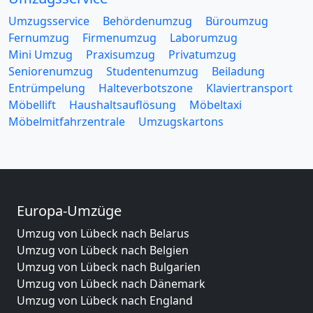
Umzugsservice
Behördenumzug
Büroumzug
Fernumzug
Firmenumzug
Laborumzug
Mini Umzug
Praxisumzug
Privatumzug
Seniorenumzug
Studentenumzug
Beiladung
Entrümpelung
Halteverbotszone
Klaviertransport
Möbellift
Haushaltsauflösung
Möbeltaxi
Möbelmitfahrzentrale
Umzugskartons
Europa-Umzüge
Umzug von Lübeck nach Belarus
Umzug von Lübeck nach Belgien
Umzug von Lübeck nach Bulgarien
Umzug von Lübeck nach Dänemark
Umzug von Lübeck nach England