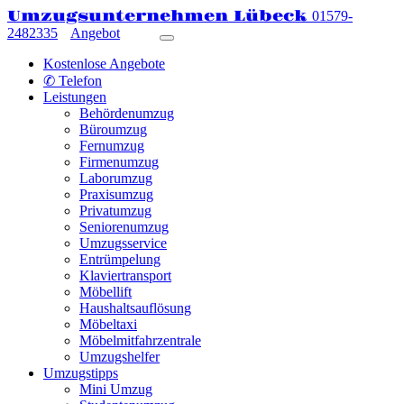
Umzugsunternehmen Lübeck
01579-
2482335
Angebot
Kostenlose Angebote
✆ Telefon
Leistungen
Behördenumzug
Büroumzug
Fernumzug
Firmenumzug
Laborumzug
Praxisumzug
Privatumzug
Seniorenumzug
Umzugsservice
Entrümpelung
Klaviertransport
Möbellift
Haushaltsauflösung
Möbeltaxi
Möbelmitfahrzentrale
Umzugshelfer
Umzugstipps
Mini Umzug