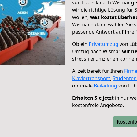
von Lübeck nach Wismar geh
wir die richtige Lösung für
wollen,
was kostet überh
Wismar – dann wählen Sie s
passende Antwort auf Ihre 
Ob ein
Privatumzug
von Lüb
Umzug nach Wismar,
wir he
stressfrei umziehen können
Allzeit bereit für Ihren
Firm
Klaviertransport
,
Studente
optimale
Beiladung
von Lüb
Erhalten Sie jetzt
in nur we
kostenfreie Angebote.
Kostenlo