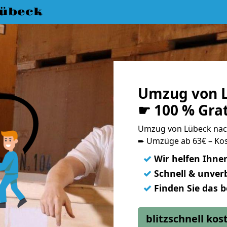
übeck
Umzug von 
☛ 100 % Gra
Umzug von Lübeck na
➨ Umzüge ab 63€ – Kos
✓
Wir helfen Ihne
✓
Schnell & unverb
✓
Finden Sie das 
blitzschnell ko