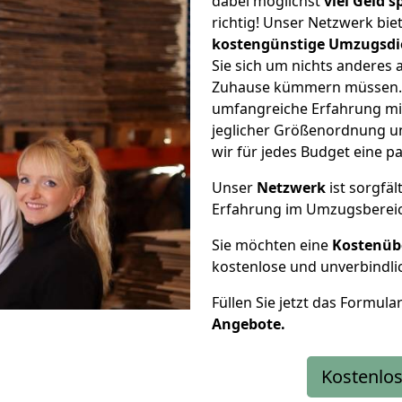
dabei möglichst
viel Geld 
richtig! Unser Netzwerk bi
kostengünstige Umzugsdi
Sie sich um nichts anderes 
Zuhause kümmern müssen. W
umfangreiche Erfahrung m
jeglicher Größenordnung u
wir für jedes Budget eine 
Unser
Netzwerk
ist sorgfäl
Erfahrung im Umzugsberei
Sie möchten eine
Kostenüb
kostenlose und unverbindli
Füllen Sie jetzt das Formula
Angebote.
Kostenlos