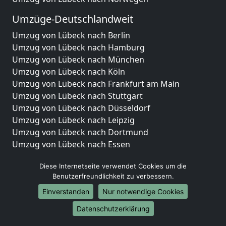
Umzüge-Deutschlandweit
Umzug von Lübeck nach Berlin
Umzug von Lübeck nach Hamburg
Umzug von Lübeck nach München
Umzug von Lübeck nach Köln
Umzug von Lübeck nach Frankfurt am Main
Umzug von Lübeck nach Stuttgart
Umzug von Lübeck nach Düsseldorf
Umzug von Lübeck nach Leipzig
Umzug von Lübeck nach Dortmund
Umzug von Lübeck nach Essen
Umzug von Lübeck nach Bremen
Diese Internetseite verwendet Cookies um die
Umzug von Lübeck nach Dresden
Benutzerfreundlichkeit zu verbessern.
Umzug von Lübeck nach Hannover
Umzug von Lübeck nach Nürnberg
Einverstanden
Nur notwendige Cookies
Umzug von Lübeck nach Duisburg
Datenschutzerklärung
Umzug von Lübeck nach Bochum