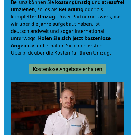
Bei uns können Sie
kostengünstig
und
stressfrei
umziehen
, sei es als
Beiladung
oder als
kompletter
Umzug
. Unser Partnernetzwerk, das
wir über die Jahre aufgebaut haben, ist
deutschlandweit und sogar international
unterwegs.
Holen Sie sich jetzt kostenlose
Angebote
und erhalten Sie einen ersten
Überblick über die Kosten für Ihren Umzug.
Kostenlose Angebote erhalten