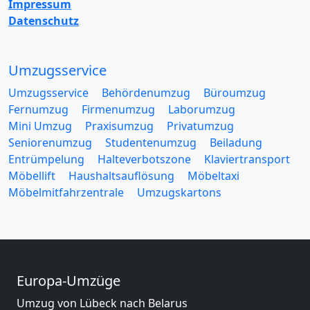
Impressum
Datenschutz
Umzugsservice
Umzugsservice
Behördenumzug
Büroumzug
Fernumzug
Firmenumzug
Laborumzug
Mini Umzug
Praxisumzug
Privatumzug
Seniorenumzug
Studentenumzug
Beiladung
Entrümpelung
Halteverbotszone
Klaviertransport
Möbellift
Haushaltsauflösung
Möbeltaxi
Möbelmitfahrzentrale
Umzugskartons
Europa-Umzüge
Umzug von Lübeck nach Belarus