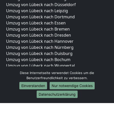
Umzug von Lübeck nach Düsseldorf
Umzug von Lübeck nach Leipzig
Umzug von Lübeck nach Dortmund
Umzug von Lübeck nach Essen
Umzug von Lübeck nach Bremen
Umzug von Lübeck nach Dresden
Umzug von Lübeck nach Hannover
Umzug von Lübeck nach Nürnberg
Umzug von Lübeck nach Duisburg
Umzug von Lübeck nach Bochum
Umzug von Lübeck nach Wuppertal
Umzug von Lübeck nach Bielefeld
Diese Internetseite verwendet Cookies um die
Umzug von Lübeck nach Bonn
Benutzerfreundlichkeit zu verbessern.
Umzug von Lübeck nach Münster
Einverstanden
Nur notwendige Cookies
Internationale-Umzüge
Datenschutzerklärung
Umzug von Lübeck nach Brasilien
Umzug von Lübeck nach Brunei Darussalam