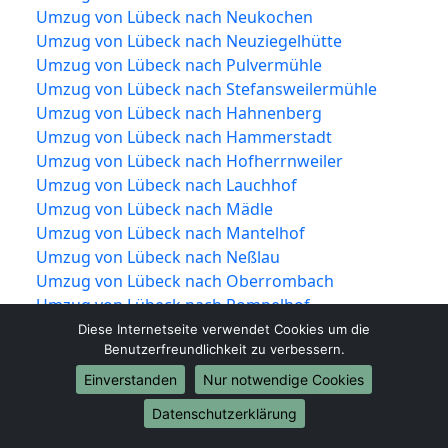
Umzug von Lübeck nach Neukochen
Umzug von Lübeck nach Neuziegelhütte
Umzug von Lübeck nach Pulvermühle
Umzug von Lübeck nach Stefansweilermühle
Umzug von Lübeck nach Hahnenberg
Umzug von Lübeck nach Hammerstadt
Umzug von Lübeck nach Hofherrnweiler
Umzug von Lübeck nach Lauchhof
Umzug von Lübeck nach Mädle
Umzug von Lübeck nach Mantelhof
Umzug von Lübeck nach Neßlau
Umzug von Lübeck nach Oberrombach
Umzug von Lübeck nach Pompelhof
Umzug von Lübeck nach Rauental
Diese Internetseite verwendet Cookies um die
Benutzerfreundlichkeit zu verbessern.
Umzug von Lübeck nach Sandberg
Umzug von Lübeck nach Sauerbachhof
Einverstanden
Nur notwendige Cookies
Umzug von Lübeck nach Schwalbenhof
Datenschutzerklärung
Umzug von Lübeck nach Sofienhof