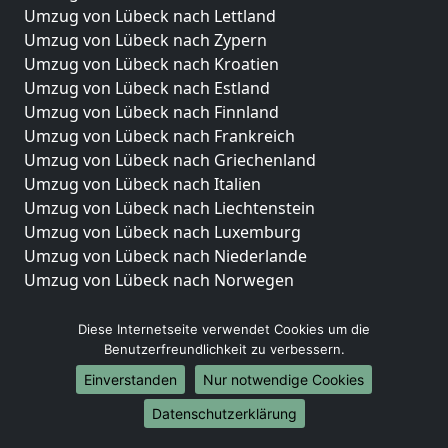
Umzug von Lübeck nach Lettland
Umzug von Lübeck nach Zypern
Umzug von Lübeck nach Kroatien
Umzug von Lübeck nach Estland
Umzug von Lübeck nach Finnland
Umzug von Lübeck nach Frankreich
Umzug von Lübeck nach Griechenland
Umzug von Lübeck nach Italien
Umzug von Lübeck nach Liechtenstein
Umzug von Lübeck nach Luxemburg
Umzug von Lübeck nach Niederlande
Umzug von Lübeck nach Norwegen
Umzüge-Deutschlandweit
Diese Internetseite verwendet Cookies um die
Benutzerfreundlichkeit zu verbessern.
Umzug von Lübeck nach Berlin
Umzug von Lübeck nach Hamburg
Einverstanden
Nur notwendige Cookies
Umzug von Lübeck nach München
Datenschutzerklärung
Umzug von Lübeck nach Köln