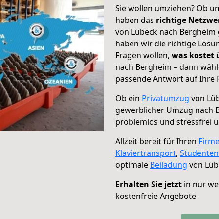
Sie wollen umziehen? Ob um
haben das
richtige Netzw
von Lübeck nach Bergheim g
haben wir die richtige Lösu
Fragen wollen,
was kostet
nach Bergheim – dann wähle
passende Antwort auf Ihre 
Ob ein
Privatumzug
von Lüb
gewerblicher Umzug nach 
problemlos und stressfrei 
Allzeit bereit für Ihren
Firm
Klaviertransport
,
Studente
optimale
Beiladung
von Lüb
Erhalten Sie jetzt
in nur we
kostenfreie Angebote.