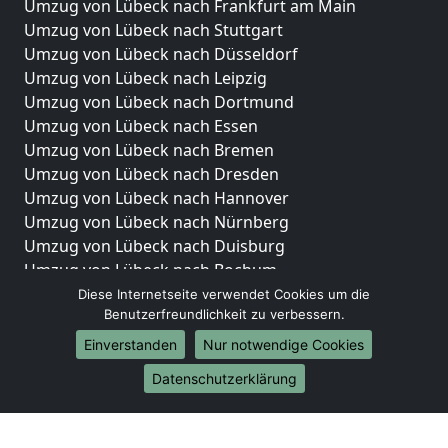
Umzug von Lübeck nach Frankfurt am Main
Umzug von Lübeck nach Stuttgart
Umzug von Lübeck nach Düsseldorf
Umzug von Lübeck nach Leipzig
Umzug von Lübeck nach Dortmund
Umzug von Lübeck nach Essen
Umzug von Lübeck nach Bremen
Umzug von Lübeck nach Dresden
Umzug von Lübeck nach Hannover
Umzug von Lübeck nach Nürnberg
Umzug von Lübeck nach Duisburg
Umzug von Lübeck nach Bochum
Umzug von Lübeck nach Wuppertal
Diese Internetseite verwendet Cookies um die
Benutzerfreundlichkeit zu verbessern.
Umzug von Lübeck nach Bielefeld
Umzug von Lübeck nach Bonn
Einverstanden
Nur notwendige Cookies
Umzug von Lübeck nach Münster
Datenschutzerklärung
Internationale-Umzüge
Umzug von Lübeck nach Brasilien