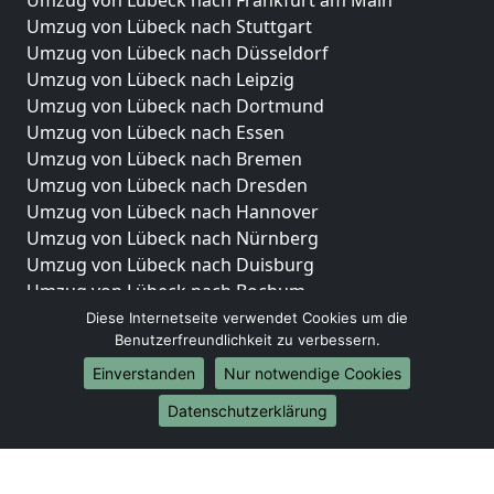
Umzug von Lübeck nach Frankfurt am Main
Umzug von Lübeck nach Stuttgart
Umzug von Lübeck nach Düsseldorf
Umzug von Lübeck nach Leipzig
Umzug von Lübeck nach Dortmund
Umzug von Lübeck nach Essen
Umzug von Lübeck nach Bremen
Umzug von Lübeck nach Dresden
Umzug von Lübeck nach Hannover
Umzug von Lübeck nach Nürnberg
Umzug von Lübeck nach Duisburg
Umzug von Lübeck nach Bochum
Umzug von Lübeck nach Wuppertal
Diese Internetseite verwendet Cookies um die
Benutzerfreundlichkeit zu verbessern.
Umzug von Lübeck nach Bielefeld
Umzug von Lübeck nach Bonn
Einverstanden
Nur notwendige Cookies
Umzug von Lübeck nach Münster
Datenschutzerklärung
Internationale-Umzüge
Umzug von Lübeck nach Brasilien