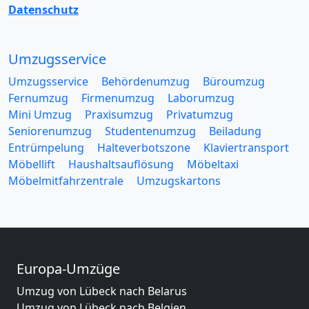
Datenschutz
Umzugsservice
Umzugsservice
Behördenumzug
Büroumzug
Fernumzug
Firmenumzug
Laborumzug
Mini Umzug
Praxisumzug
Privatumzug
Seniorenumzug
Studentenumzug
Beiladung
Entrümpelung
Halteverbotszone
Klaviertransport
Möbellift
Haushaltsauflösung
Möbeltaxi
Möbelmitfahrzentrale
Umzugskartons
Europa-Umzüge
Umzug von Lübeck nach Belarus
Umzug von Lübeck nach Belgien