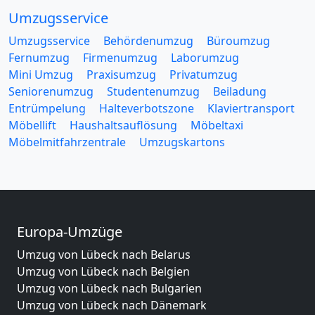
Umzugsservice
Umzugsservice
Behördenumzug
Büroumzug
Fernumzug
Firmenumzug
Laborumzug
Mini Umzug
Praxisumzug
Privatumzug
Seniorenumzug
Studentenumzug
Beiladung
Entrümpelung
Halteverbotszone
Klaviertransport
Möbellift
Haushaltsauflösung
Möbeltaxi
Möbelmitfahrzentrale
Umzugskartons
Europa-Umzüge
Umzug von Lübeck nach Belarus
Umzug von Lübeck nach Belgien
Umzug von Lübeck nach Bulgarien
Umzug von Lübeck nach Dänemark