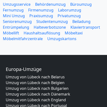
Umzugsservice
Behördenumzug
Büroumzug
Fernumzug
Firmenumzug
Laborumzug
Mini Umzug
Praxisumzug
Privatumzug
Seniorenumzug
Studentenumzug
Beiladung
Entrümpelung
Halteverbotszone
Klaviertransport
Möbellift
Haushaltsauflösung
Möbeltaxi
Möbelmitfahrzentrale
Umzugskartons
Europa-Umzüge
Umzug von Lübeck nach Belarus
Umzug von Lübeck nach Belgien
Umzug von Lübeck nach Bulgarien
Umzug von Lübeck nach Dänemark
Umzug von Lübeck nach England
Umzug von Lübeck nach Portugal