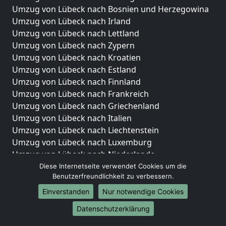
Umzug von Lübeck nach Bosnien und Herzegowina
Umzug von Lübeck nach Irland
Umzug von Lübeck nach Lettland
Umzug von Lübeck nach Zypern
Umzug von Lübeck nach Kroatien
Umzug von Lübeck nach Estland
Umzug von Lübeck nach Finnland
Umzug von Lübeck nach Frankreich
Umzug von Lübeck nach Griechenland
Umzug von Lübeck nach Italien
Umzug von Lübeck nach Liechtenstein
Umzug von Lübeck nach Luxemburg
Umzug von Lübeck nach Niederlande
Umzug von Lübeck nach Norwegen
Diese Internetseite verwendet Cookies um die
Benutzerfreundlichkeit zu verbessern.
Umzüge-Deutschlandweit
Einverstanden
Nur notwendige Cookies
Umzug von Lübeck nach Berlin
Datenschutzerklärung
Umzug von Lübeck nach Hamburg