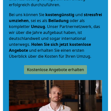
erfolgreich durchzuführen.
Bei uns können Sie
kostengünstig
und
stressfrei
umziehen
, sei es als
Beiladung
oder als
kompletter
Umzug
. Unser Partnernetzwerk, das
wir über die Jahre aufgebaut haben, ist
deutschlandweit und sogar international
unterwegs.
Holen Sie sich jetzt kostenlose
Angebote
und erhalten Sie einen ersten
Überblick über die Kosten für Ihren Umzug.
Kostenlose Angebote erhalten