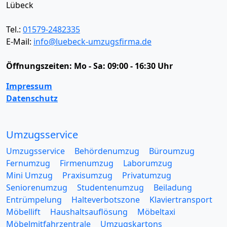
Lübeck
Tel.:
01579-2482335
E-Mail:
info@luebeck-umzugsfirma.de
Öffnungszeiten:
Mo - Sa: 09:00 - 16:30 Uhr
Impressum
Datenschutz
Umzugsservice
Umzugsservice
Behördenumzug
Büroumzug
Fernumzug
Firmenumzug
Laborumzug
Mini Umzug
Praxisumzug
Privatumzug
Seniorenumzug
Studentenumzug
Beiladung
Entrümpelung
Halteverbotszone
Klaviertransport
Möbellift
Haushaltsauflösung
Möbeltaxi
Möbelmitfahrzentrale
Umzugskartons