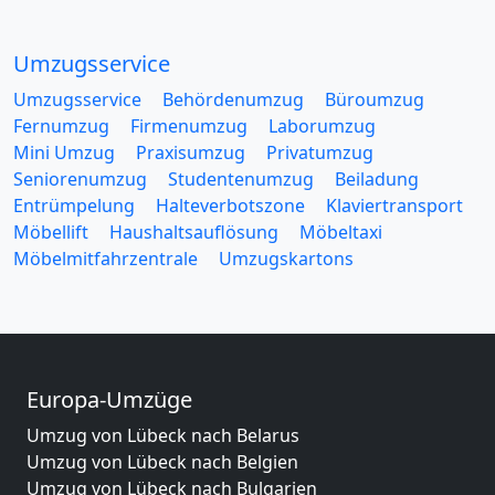
Umzugsservice
Umzugsservice
Behördenumzug
Büroumzug
Fernumzug
Firmenumzug
Laborumzug
Mini Umzug
Praxisumzug
Privatumzug
Seniorenumzug
Studentenumzug
Beiladung
Entrümpelung
Halteverbotszone
Klaviertransport
Möbellift
Haushaltsauflösung
Möbeltaxi
Möbelmitfahrzentrale
Umzugskartons
Europa-Umzüge
Umzug von Lübeck nach Belarus
Umzug von Lübeck nach Belgien
Umzug von Lübeck nach Bulgarien