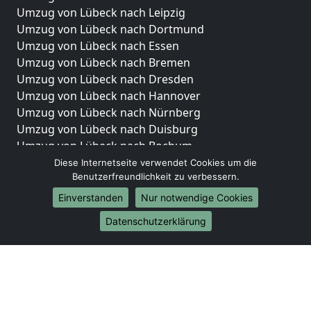
Umzug von Lübeck nach Leipzig
Umzug von Lübeck nach Dortmund
Umzug von Lübeck nach Essen
Umzug von Lübeck nach Bremen
Umzug von Lübeck nach Dresden
Umzug von Lübeck nach Hannover
Umzug von Lübeck nach Nürnberg
Umzug von Lübeck nach Duisburg
Umzug von Lübeck nach Bochum
Umzug von Lübeck nach Wuppertal
Diese Internetseite verwendet Cookies um die
Benutzerfreundlichkeit zu verbessern.
Umzug von Lübeck nach Bielefeld
Umzug von Lübeck nach Bonn
Einverstanden
Nur notwendige Cookies
Umzug von Lübeck nach Münster
Datenschutzerklärung
Internationale-Umzüge
Umzug von Lübeck nach Brasilien
Umzug von Lübeck nach Brunei Darussalam
Umzug von Lübeck nach Burkina Faso