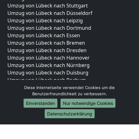
Umzug von Lübeck nach Stuttgart
Umzug von Lübeck nach Düsseldorf
Umzug von Lübeck nach Leipzig
Umzug von Lübeck nach Dortmund
Umzug von Lübeck nach Essen
Umzug von Lübeck nach Bremen
Umzug von Lübeck nach Dresden
Umzug von Lübeck nach Hannover
Umzug von Lübeck nach Nürnberg
Umzug von Lübeck nach Duisburg
Umzug von Lübeck nach Bochum
Umzug von Lübeck nach Wuppertal
Diese Internetseite verwendet Cookies um die
Benutzerfreundlichkeit zu verbessern.
Umzug von Lübeck nach Bielefeld
Umzug von Lübeck nach Bonn
Einverstanden
Nur notwendige Cookies
Umzug von Lübeck nach Münster
Datenschutzerklärung
Internationale-Umzüge
Umzug von Lübeck nach Brasilien