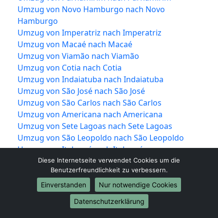
Umzug von Novo Hamburgo nach Novo
Hamburgo
Umzug von Imperatriz nach Imperatriz
Umzug von Macaé nach Macaé
Umzug von Viamão nach Viamão
Umzug von Cotia nach Cotia
Umzug von Indaiatuba nach Indaiatuba
Umzug von São José nach São José
Umzug von São Carlos nach São Carlos
Umzug von Americana nach Americana
Umzug von Sete Lagoas nach Sete Lagoas
Umzug von São Leopoldo nach São Leopoldo
Umzug von Itaboraí nach Itaboraí
Umzug von Itapevi nach Itapevi
Diese Internetseite verwendet Cookies um die
Benutzerfreundlichkeit zu verbessern.
Umzug von Divinópolis nach Divinópolis
Umzug von Jacareí nach Jacareí
Einverstanden
Nur notwendige Cookies
Umzug von Colombo nach Colombo
Datenschutzerklärung
Umzug von Magé nach Magé