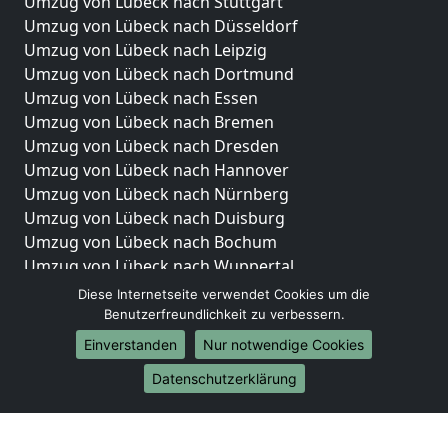
Umzug von Lübeck nach Stuttgart
Umzug von Lübeck nach Düsseldorf
Umzug von Lübeck nach Leipzig
Umzug von Lübeck nach Dortmund
Umzug von Lübeck nach Essen
Umzug von Lübeck nach Bremen
Umzug von Lübeck nach Dresden
Umzug von Lübeck nach Hannover
Umzug von Lübeck nach Nürnberg
Umzug von Lübeck nach Duisburg
Umzug von Lübeck nach Bochum
Umzug von Lübeck nach Wuppertal
Umzug von Lübeck nach Bielefeld
Diese Internetseite verwendet Cookies um die
Umzug von Lübeck nach Bonn
Benutzerfreundlichkeit zu verbessern.
Umzug von Lübeck nach Münster
Einverstanden
Nur notwendige Cookies
Internationale-Umzüge
Datenschutzerklärung
Umzug von Lübeck nach Brasilien
Umzug von Lübeck nach Brunei Darussalam