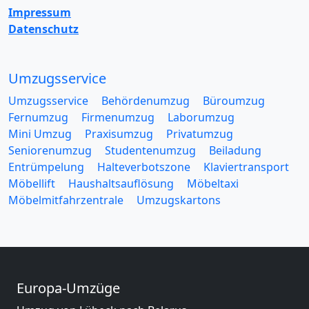
Impressum
Datenschutz
Umzugsservice
Umzugsservice
Behördenumzug
Büroumzug
Fernumzug
Firmenumzug
Laborumzug
Mini Umzug
Praxisumzug
Privatumzug
Seniorenumzug
Studentenumzug
Beiladung
Entrümpelung
Halteverbotszone
Klaviertransport
Möbellift
Haushaltsauflösung
Möbeltaxi
Möbelmitfahrzentrale
Umzugskartons
Europa-Umzüge