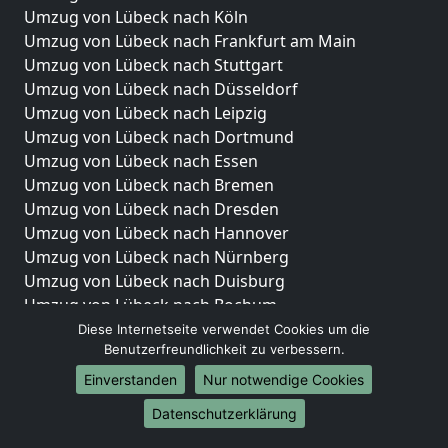
Umzug von Lübeck nach Köln
Umzug von Lübeck nach Frankfurt am Main
Umzug von Lübeck nach Stuttgart
Umzug von Lübeck nach Düsseldorf
Umzug von Lübeck nach Leipzig
Umzug von Lübeck nach Dortmund
Umzug von Lübeck nach Essen
Umzug von Lübeck nach Bremen
Umzug von Lübeck nach Dresden
Umzug von Lübeck nach Hannover
Umzug von Lübeck nach Nürnberg
Umzug von Lübeck nach Duisburg
Umzug von Lübeck nach Bochum
Umzug von Lübeck nach Wuppertal
Diese Internetseite verwendet Cookies um die
Benutzerfreundlichkeit zu verbessern.
Umzug von Lübeck nach Bielefeld
Umzug von Lübeck nach Bonn
Einverstanden
Nur notwendige Cookies
Umzug von Lübeck nach Münster
Datenschutzerklärung
Internationale-Umzüge