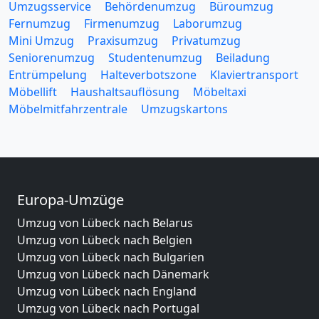
Umzugsservice
Behördenumzug
Büroumzug
Fernumzug
Firmenumzug
Laborumzug
Mini Umzug
Praxisumzug
Privatumzug
Seniorenumzug
Studentenumzug
Beiladung
Entrümpelung
Halteverbotszone
Klaviertransport
Möbellift
Haushaltsauflösung
Möbeltaxi
Möbelmitfahrzentrale
Umzugskartons
Europa-Umzüge
Umzug von Lübeck nach Belarus
Umzug von Lübeck nach Belgien
Umzug von Lübeck nach Bulgarien
Umzug von Lübeck nach Dänemark
Umzug von Lübeck nach England
Umzug von Lübeck nach Portugal