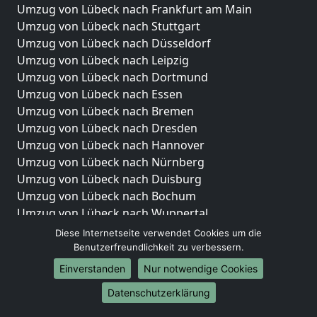
Umzug von Lübeck nach Frankfurt am Main
Umzug von Lübeck nach Stuttgart
Umzug von Lübeck nach Düsseldorf
Umzug von Lübeck nach Leipzig
Umzug von Lübeck nach Dortmund
Umzug von Lübeck nach Essen
Umzug von Lübeck nach Bremen
Umzug von Lübeck nach Dresden
Umzug von Lübeck nach Hannover
Umzug von Lübeck nach Nürnberg
Umzug von Lübeck nach Duisburg
Umzug von Lübeck nach Bochum
Umzug von Lübeck nach Wuppertal
Umzug von Lübeck nach Bielefeld
Diese Internetseite verwendet Cookies um die
Umzug von Lübeck nach Bonn
Benutzerfreundlichkeit zu verbessern.
Umzug von Lübeck nach Münster
Einverstanden
Nur notwendige Cookies
Internationale-Umzüge
Datenschutzerklärung
Umzug von Lübeck nach Brasilien