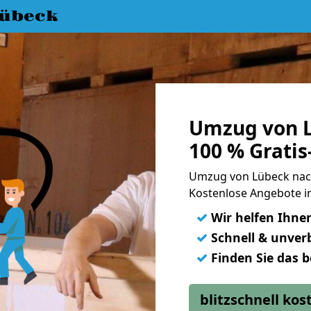
übeck
Umzug von L
100 % Grati
Umzug von Lübeck nac
Kostenlose Angebote i
✓
Wir helfen Ihne
✓
Schnell & unverb
✓
Finden Sie das 
blitzschnell ko