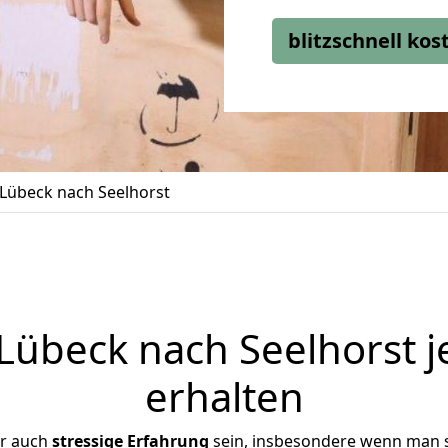
blitzschnell ko
Lübeck nach Seelhorst
übeck nach Seelhorst j
erhalten
er auch
stressige
Erfahrung
sein, insbesondere wenn man 