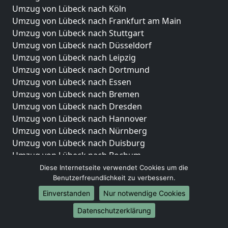
Umzug von Lübeck nach Köln
Umzug von Lübeck nach Frankfurt am Main
Umzug von Lübeck nach Stuttgart
Umzug von Lübeck nach Düsseldorf
Umzug von Lübeck nach Leipzig
Umzug von Lübeck nach Dortmund
Umzug von Lübeck nach Essen
Umzug von Lübeck nach Bremen
Umzug von Lübeck nach Dresden
Umzug von Lübeck nach Hannover
Umzug von Lübeck nach Nürnberg
Umzug von Lübeck nach Duisburg
Umzug von Lübeck nach Bochum
Umzug von Lübeck nach Wuppertal
Diese Internetseite verwendet Cookies um die
Benutzerfreundlichkeit zu verbessern.
Umzug von Lübeck nach Bielefeld
Umzug von Lübeck nach Bonn
Einverstanden
Nur notwendige Cookies
Umzug von Lübeck nach Münster
Datenschutzerklärung
Internationale-Umzüge