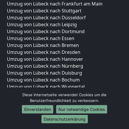
Umzug von Lübeck nach Frankfurt am Main
Umzug von Lübeck nach Stuttgart
Umzug von Lübeck nach Düsseldorf
Umzug von Lübeck nach Leipzig
Umzug von Lübeck nach Dortmund
Umzug von Lübeck nach Essen
Umzug von Lübeck nach Bremen
Umzug von Lübeck nach Dresden
Umzug von Lübeck nach Hannover
Umzug von Lübeck nach Nürnberg
Umzug von Lübeck nach Duisburg
Umzug von Lübeck nach Bochum
Umzug von Lübeck nach Wuppertal
Umzug von Lübeck nach Bielefeld
Diese Internetseite verwendet Cookies um die
Umzug von Lübeck nach Bonn
Benutzerfreundlichkeit zu verbessern.
Umzug von Lübeck nach Münster
Einverstanden
Nur notwendige Cookies
Internationale-Umzüge
Datenschutzerklärung
Umzug von Lübeck nach Brasilien