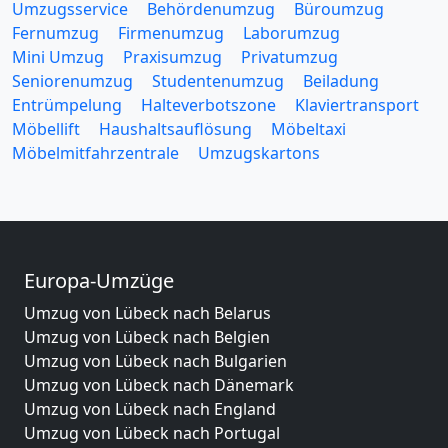
Umzugsservice
Behördenumzug
Büroumzug
Fernumzug
Firmenumzug
Laborumzug
Mini Umzug
Praxisumzug
Privatumzug
Seniorenumzug
Studentenumzug
Beiladung
Entrümpelung
Halteverbotszone
Klaviertransport
Möbellift
Haushaltsauflösung
Möbeltaxi
Möbelmitfahrzentrale
Umzugskartons
Europa-Umzüge
Umzug von Lübeck nach Belarus
Umzug von Lübeck nach Belgien
Umzug von Lübeck nach Bulgarien
Umzug von Lübeck nach Dänemark
Umzug von Lübeck nach England
Umzug von Lübeck nach Portugal